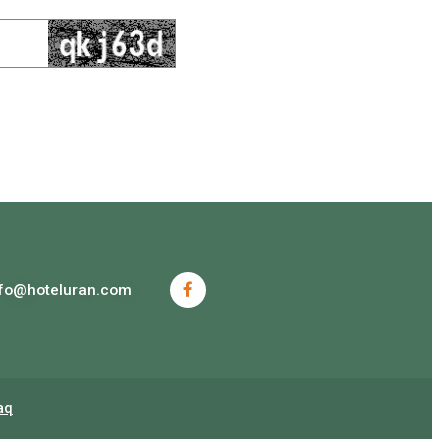
nfo@hoteluran.com
aq